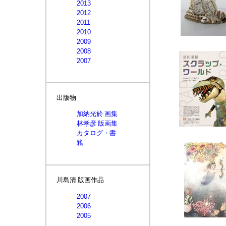
2013
2012
2011
2010
2009
2008
2007
出版物
加納光於 画集
林孝彦 版画集
カタログ・書
籍
川島清 版画作品
2007
2006
2005